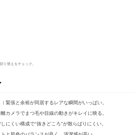
の切り替えをチェック。
ト
さ：
緊張と余裕が同居するレアな瞬間がいっぱい。
距離カメラでまつ毛や目線の動きがキレイに映る。
びしにくい構成で“抜きどころ”が散らばりにくい。
イトと肌色のバランスが良く、清潔感が高い。