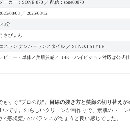
メーカー：SONE-870 ／ 配信：sone00870
2025/08/08 ／ 2025/08/12
143分
うさぴょん
エスワン ナンバーワンスタイル ／ S1 NO.1 STYLE
デビュー・単体／美肌質感／（4K・ハイビジョン対応は公式
もすぐ“プロの顔”。
目線の抜き方と笑顔の切り替え
が
すいです。S1らしいクリーンな画作りで、素肌のトーン
さ×完成度」
のバランスがちょうど良い感じでした。