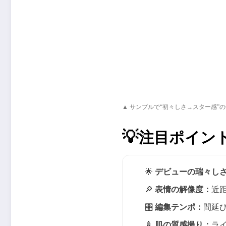
▲ サンプルで“初々しさ→スター感”
💡
注目ポイン
🌟
デビューの瑞々し
🔎
表情の解像度：
近
🎛️
編集テンポ：
間延
🧴
肌の質感撮り：
ラ