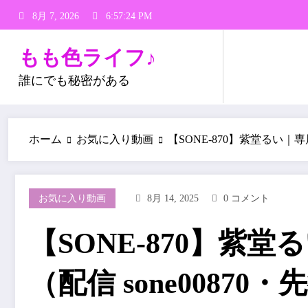
コ
8月 7, 2026
6:57:25 PM
ン
テ
もも色ライフ♪
ン
ツ
誰にでも秘密がある
へ
ス
キ
ホーム
お気に入り動画
【SONE-870】紫堂るい｜専
ッ
プ
お気に入り動画
8月 14, 2025
0 コメント
【SONE-870】紫堂
（配信 sone00870