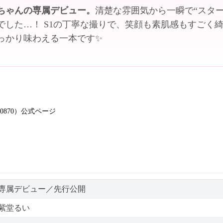
ちゃんの専属デビュー。
清楚な雰囲気から一瞬で“スタ
でした…！ S1の丁寧な撮りで、笑顔も素肌感もすごく
っかり味わえる一本です✨
e00870）公式ページ
専属デビュー／先行公開
紫堂るい