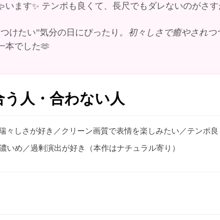
ゃいます
テンポも良くて、長尺でもダレないのがさすが
✨
見つけたい”気分の日にぴったり。
初々しさで癒やされつ
一本でした
🫶
合う人・合わない人
の瑞々しさが好き／クリーン画質で表情を楽しみたい／テンポ良
ラマ濃いめ／過剰演出が好き（本作はナチュラル寄り）