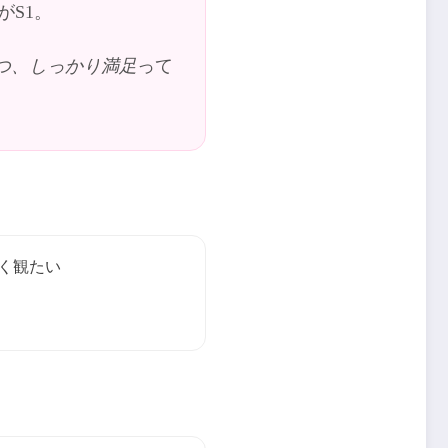
S1。
つ、しっかり満足
って
く観たい